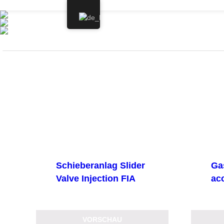
Springe
zum
Inhalt
Schieberanlag Slider
Ga
Valve Injection FIA
ac
VORSCHAU