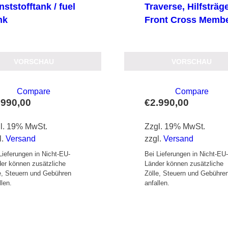
ststofftank / fuel
Traverse, Hilfsträge
nk
Front Cross Memb
VORSCHAU
VORSCHAU
Compare
Compare
.990,00
€
2.990,00
l. 19% MwSt.
Zzgl. 19% MwSt.
l.
Versand
zzgl.
Versand
Lieferungen in Nicht-EU-
Bei Lieferungen in Nicht-EU
er können zusätzliche
Länder können zusätzliche
e, Steuern und Gebühren
Zölle, Steuern und Gebühre
llen.
anfallen.