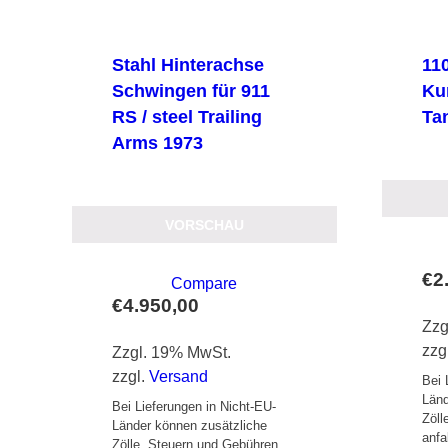
Stahl Hinterachse
110
Schwingen für 911
Kun
RS / steel Trailing
Ta
Arms 1973
VORSCHAU
€
2
Compare
€
4.950,00
Zzg
zzg
Zzgl. 19% MwSt.
zzgl.
Versand
Bei 
Länd
Bei Lieferungen in Nicht-EU-
Zöll
Länder können zusätzliche
anfa
Zölle, Steuern und Gebühren