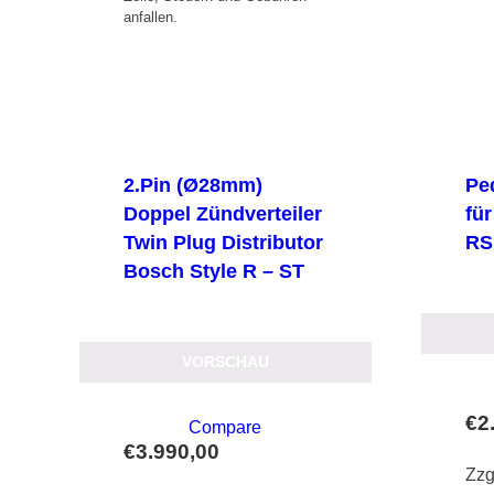
anfallen.
2.Pin (Ø28mm)
Pe
Doppel Zündverteiler
fü
Twin Plug Distributor
RS
Bosch Style R – ST
VORSCHAU
€
2
Compare
€
3.990,00
Zzg