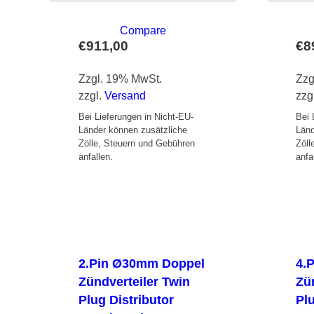
Compare
€
911,00
€
8
Zzgl. 19% MwSt.
Zzg
zzgl.
Versand
zzg
Bei Lieferungen in Nicht-EU-
Bei 
Länder können zusätzliche
Länd
Zölle, Steuern und Gebühren
Zöll
anfallen.
anfa
2.Pin Ø30mm Doppel
4.
Zündverteiler Twin
Zü
Plug Distributor
Plu