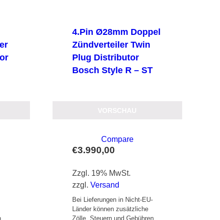
4.Pin Ø28mm Doppel
er
Zündverteiler Twin
tor
Plug Distributor
Bosch Style R – ST
VORSCHAU
Compare
€
3.990,00
Zzgl. 19% MwSt.
zzgl.
Versand
-
Bei Lieferungen in Nicht-EU-
Länder können zusätzliche
n
Zölle, Steuern und Gebühren