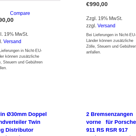
€
990,00
Compare
Zzgl. 19% MwSt.
90,00
zzgl.
Versand
l. 19% MwSt.
Bei Lieferungen in Nicht-EU
Länder können zusätzliche
l.
Versand
Zölle, Steuern und Gebühre
Lieferungen in Nicht-EU-
anfallen.
er können zusätzliche
e, Steuern und Gebühren
llen.
Pin Ø30mm Doppel
2 Bremsenzangen
ndverteiler Twin
vorne für Porsch
g Distributor
911 RS RSR 917