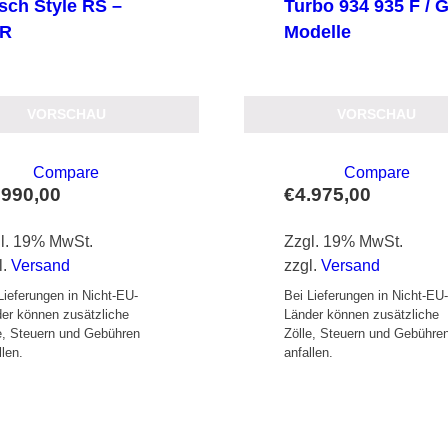
sch Style RS –
Turbo 934 935 F / 
R
Modelle
VORSCHAU
VORSCHAU
Compare
Compare
.990,00
€
4.975,00
l. 19% MwSt.
Zzgl. 19% MwSt.
l.
Versand
zzgl.
Versand
Lieferungen in Nicht-EU-
Bei Lieferungen in Nicht-EU
er können zusätzliche
Länder können zusätzliche
e, Steuern und Gebühren
Zölle, Steuern und Gebühre
llen.
anfallen.