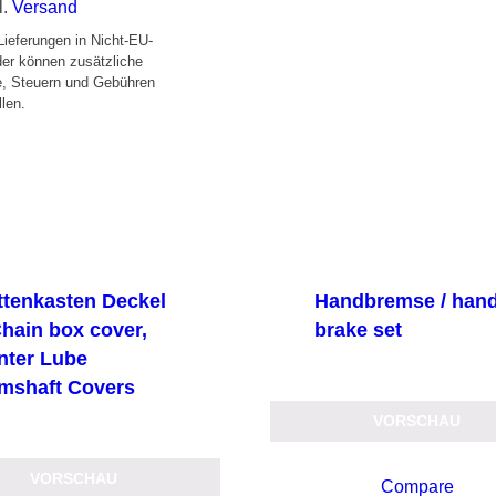
l.
Versand
Lieferungen in Nicht-EU-
er können zusätzliche
e, Steuern und Gebühren
llen.
ttenkasten Deckel
Handbremse / han
Chain box cover,
brake set
nter Lube
mshaft Covers
VORSCHAU
VORSCHAU
Compare