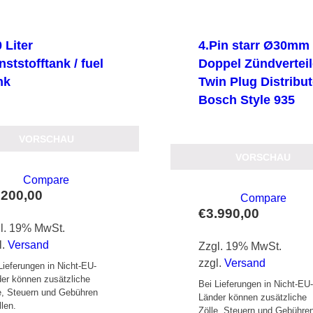
 Liter
4.Pin starr Ø30mm
ststofftank / fuel
Doppel Zündverteil
nk
Twin Plug Distribu
Bosch Style 935
VORSCHAU
VORSCHAU
Compare
.200,00
Compare
€
3.990,00
l. 19% MwSt.
l.
Versand
Zzgl. 19% MwSt.
zzgl.
Versand
Lieferungen in Nicht-EU-
er können zusätzliche
Bei Lieferungen in Nicht-EU
e, Steuern und Gebühren
Länder können zusätzliche
llen.
Zölle, Steuern und Gebühre